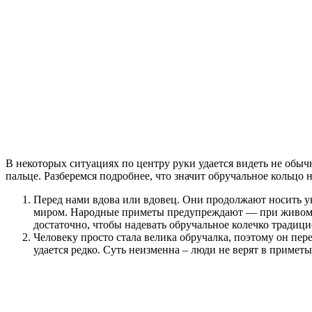
В некоторых ситуациях по центру руки удается видеть не обы
пальце. Разберемся подробнее, что значит обручальное кольцо н
Перед нами вдова или вдовец. Они продолжают носить ук
миром. Народные приметы предупреждают — при живом му
достаточно, чтобы надевать обручальное колечко традиц
Человеку просто стала велика обручалка, поэтому он пе
удается редко. Суть неизменна – люди не верят в примет