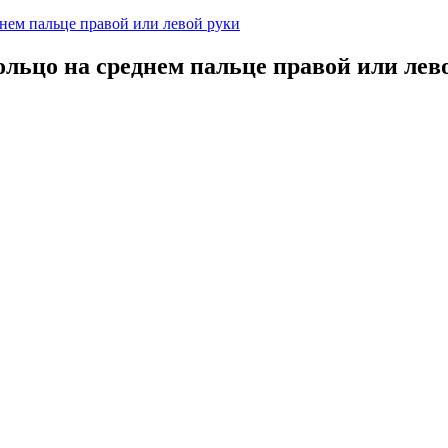
днем пальце правой или левой руки
ольцо на среднем пальце правой или лев