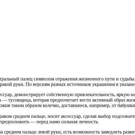
тральный палец символом отражения жизненного пути и судьбы.
равой руки. По версиям разных источников украшения в указан
ссуар, демонстрирует собственную привлекательность, яркую на
ла — тусовщица, которая предпочитает вести активный образ жиз
жив таким образом колечко, доставшееся, например, от бабушки
авом среднем пальце, носит аксессуар, сделав выбор подсознате
предположить — перед нами сильная личность.
на среднем пальце левой руки, есть возможность замедлить разв