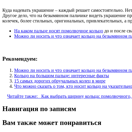
Куда надевать украшение – каждый решает самостоятельно. Нет
Другое дело, что на безымянном пальчике видеть украшение пр
колечек, более стильных, оригинальных, привлекательных, а п
На каком пальце носят помолвочное кольцо
до и после с
Можно ли носить и что означает кольцо на безымянном п
Рекомендуем:
Можно ли носить и что означает кольцо на безымянном п
Кольцо на большом пальце: интересные факты
15 самых дорогих обручальных колец в мире
Что можно сказать о том, кто носит кольцо на указательн
Читайте также:
Как выбрать ширину кольца: помолвочного,
Навигация по записям
Вам также может понравиться