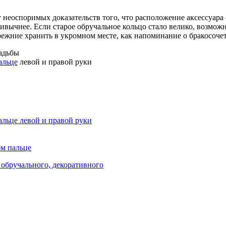
 неоспоримых доказательств того, что расположение аксессуара 
ивычнее. Если старое обручальное кольцо стало велико, возможн
режние хранить в укромном месте, как напоминание о бракосоче
вадьбы
альце
левой и правой руки
альце левой и правой руки
ом пальце
 обручального, декоративного