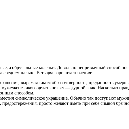
чные, а обручальные колечки. Довольно непривычный способ нос
а среднем пальце. Есть два варианта значения:
рашения, выражая таким образом верность, преданность умерше
же/жене такого делать нельзя — дурной знак. Насколько прав
ионным способом.
реместил символическое украшение. Обычно так поступают мужчи
ы, предостережения, просто желают иметь при себе символ брачно