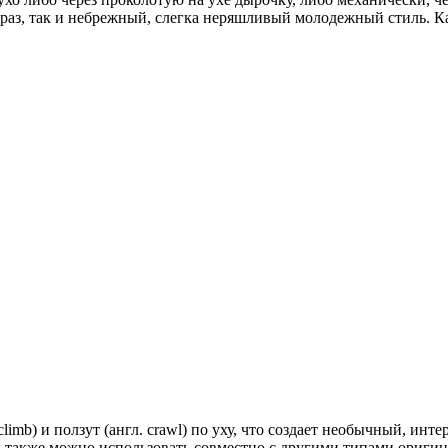
браз, так и небрежный, слегка неряшливый молодежный стиль. К
climb) и ползут (англ. crawl) по уху, что создает необычный, ин
также можно использовать совместно с другими типами оригина