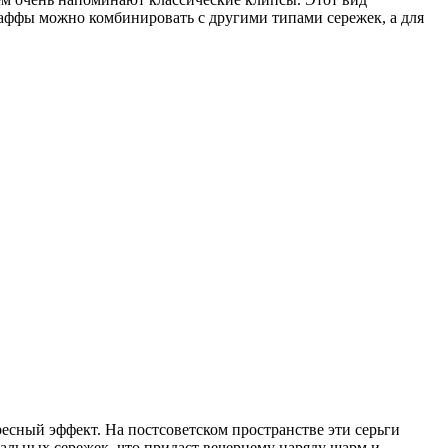
аффы можно комбинировать с другими типами сережек, а для
тересный эффект. На постсоветском пространстве эти серьги
льных сережек, что придаст вечернему наряду шарм и