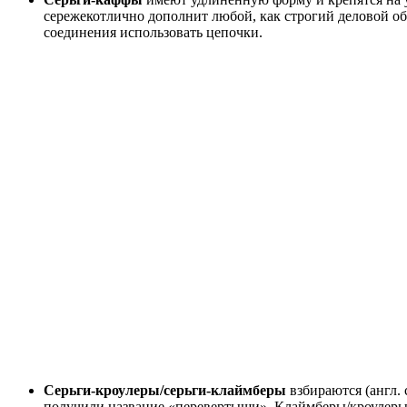
сережекотлично дополнит любой, как строгий деловой о
соединения использовать цепочки.
Серьги-кроулеры/серьги-клаймберы
взбираются (англ. 
получили название «перевертыши». Клаймберы/кроулеры 