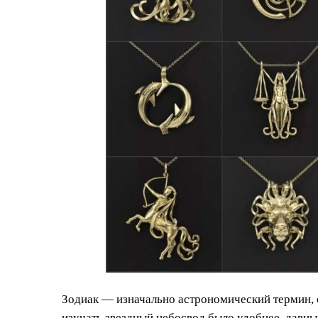
Зодиак — изначально астрономический термин,
изучать звездный небосвод было удобнее, давны