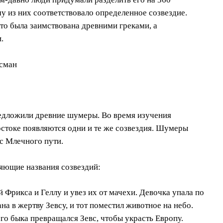
му из них соответствовало определенное созвездие.
что была заимствована древними греками, а
.
едложили древние шумеры. Во время изучения
остоке появляются одни и те же созвездия. Шумеры
с Млечного пути.
яющие названия созвездий:
 Фрикса и Геллу и увез их от мачехи. Девочка упала по
ана в жертву Зевсу, и тот поместил животное на небо.
го быка превращался Зевс, чтобы украсть Европу.