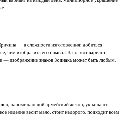
ьный вариант на каждый день: миниатюрное украшение
ке.
Причина — в сложности изготовления: добиться
е, чем изобразить его символ. Зато этот вариант
ии — изображение знаков Зодиака может быть любым,
улон, напоминающий армейский жетон, украшают
ое изделие весит мало, стоит недорого, подходит всем