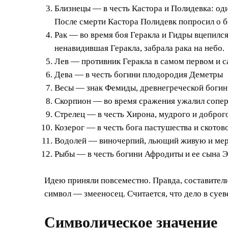
Близнецы — в честь Кастора и Полидевка: од
После смерти Кастора Полидевк попросил о б
Рак — во время боя Геракла и Гидры вцепился 
ненавидившая Геракла, забрала рака на небо.
Лев — противник Геракла в самом первом и 
Дева — в честь богини плодородия Деметры
Весы — знак Фемиды, древнегреческой богин
Скорпион — во время сражения ужалил сопер
Стрелец — в честь Хирона, мудрого и доброго
Козерог — в честь бога пастушества и скотов
Водолей — виночерпий, льющий живую и мер
Рыбы — в честь богини Афродиты и ее сына Эр
Идею приняли повсеместно. Правда, составители
символ — змееносец. Считается, что дело в суев
Символическое значение