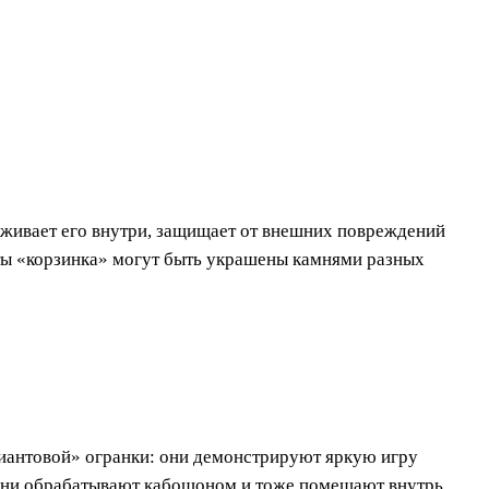
рживает его внутри, защищает от внешних повреждений
ты «корзинка» могут быть украшены камнями разных
иантовой» огранки: они демонстрируют яркую игру
амни обрабатывают кабошоном и тоже помещают внутрь