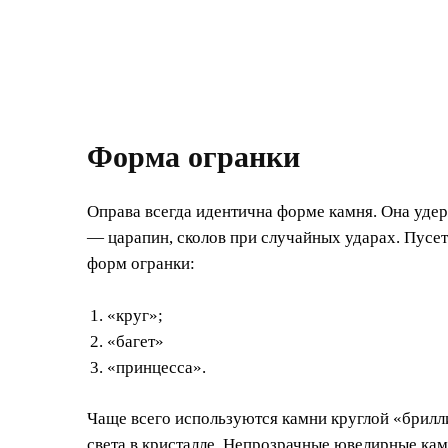
Форма огранки
Оправа всегда идентична форме камня. Она уде
— царапин, сколов при случайных ударах. Пусе
форм огранки:
«круг»;
«багет»
«принцесса».
Чаще всего используются камни круглой «брилл
света в кристалле. Непрозрачные ювелирные к