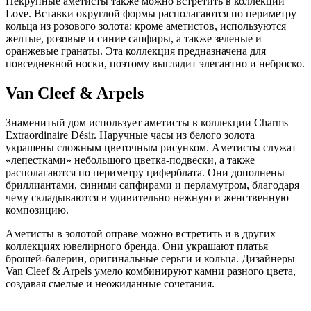
Некрупные аметисты также можно встретить в коллекции
Love. Вставки округлой формы располагаются по периметру
кольца из розового золота: кроме аметистов, используются
желтые, розовые и синие сапфиры, а также зеленые и
оранжевые гранаты. Эта коллекция предназначена для
повседневной носки, поэтому выглядит элегантно и неброско.
Van Cleef & Arpels
Знаменитый дом использует аметисты в коллекции Charms
Extraordinaire Désir. Наручные часы из белого золота
украшены сложным цветочным рисунком. Аметисты служат
«лепестками» небольшого цветка-подвески, а также
располагаются по периметру циферблата. Они дополнены
бриллиантами, синими сапфирами и перламутром, благодаря
чему складываются в удивительно нежную и женственную
композицию.
Аметисты в золотой оправе можно встретить и в других
коллекциях ювелирного бренда. Они украшают платья
брошей-балерин, оригинальные серьги и кольца. Дизайнеры
Van Cleef & Arpels умело комбинируют камни разного цвета,
создавая смелые и неожиданные сочетания.