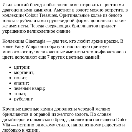
Итальянский бренд любит экспериментировать с цветными
драгоценными камнями. Аметист в золоте можно встретить в
коллекции Colour Treasures. Оригинальные колье из белого
золота с рубеллитами грушевидной формы дополняют такие
же аметисты. Череда сверкающих бриллиантов придает
украшению великолепное сияние.
Коллекция Cinemagia — для тех, кто любит яркие краски. В
колье Fairy Wings они образуют настоящую цветную
многоголосицу: великолепные аметисты темно-фиолетового
цвета дополняют еще 7 других цветных камней:
цитрин;
морганит;
иолит;
апатит;
зеленый кварц;
топаз;
рубеллит.
Крупные цветные камни дополнены чередой мелких
бриллиантов и оправой из желтого золота. По словам
дизайнеров итальянского бренда, коллекция посвящена Dolce
Vita — истинно римскому стилю, наполненному радостью и
любовью к жизни.