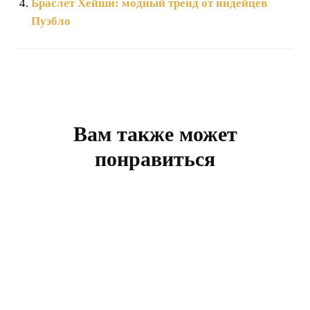
Браслет Хейши: модный тренд от индейцев
Пуэбло
Навигация
по
записям
Вам также может
понравиться